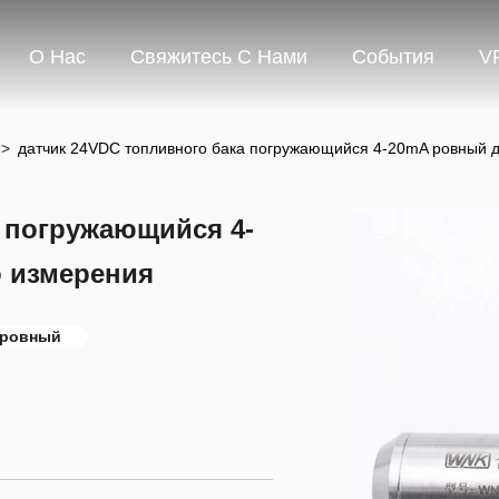
О Нас
Свяжитесь С Нами
События
V
>
датчик 24VDC топливного бака погружающийся 4-20mA ровный д
 погружающийся 4-
 измерения
 ровный