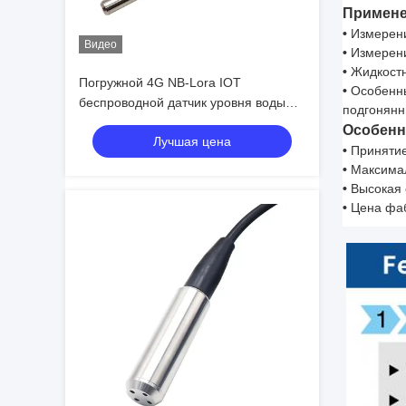
Примен
•
Измерени
Видео
•
Измерение
•
Жидкостны
Погружной 4G NB-Lora IOT
•
Особенный
беспроводной датчик уровня воды
подгонянн
для мониторинга резервуаров
Особенн
Лучшая цена
•
Принятие
•
Максимал
•
Высокая с
•
Цена фаб