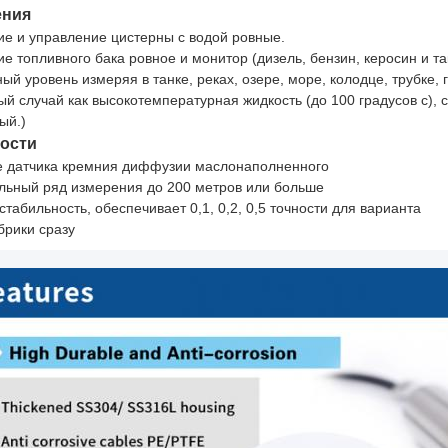
ения
е и управление цистерны с водой ровные.
 топливного бака ровное и монитор (дизель, бензин, керосин и та
й уровень измеряя в танке, реках, озере, море, колодце, трубке, г
 случай как высокотемпературная жидкость (до 100 градусов c), 
ый.)
ости
 датчика кремния диффузии маслонаполненного
ьный ряд измерения до 200 метров или больше
табильность, обеспечивает 0,1, 0,2, 0,5 точности для варианта
рики сразу