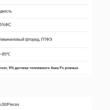
дкость
25%ФС
ливиниловый фторид, ПТФЭ
0~85℃
,
nsor
5% датчика топливного бака Fs ровных
.00/Pieces