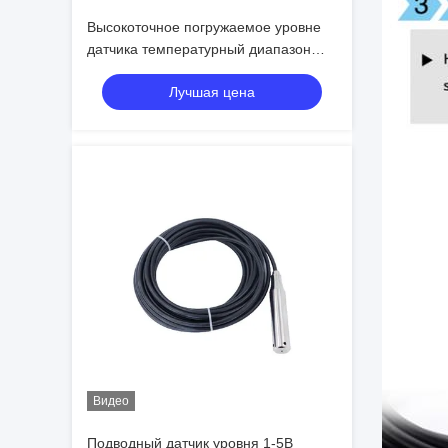
Высокоточное погружаемое уровне
датчика температурный диапазон
-20C-80C Стабильность 0,25%FS/ Год
Лучшая цена
перегрузка 150% диапазона датчика
Видео
Подводный датчик уровня 1-5В