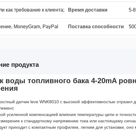
и как требование к клиента;
Время доставки
5-
нение, MoneyGram, PayPal
Поставка способности
50
ние продукта
к воды топливного бака 4-20mA ров
рения
остный датчик leve WNK8010 с высокой эффективностью отразил д
лемент,
ой усиленной компенсацией влияния температуры цепи и точности
измерения к стандартному напряжению тока или настоящему сигна
одукт приходит с компактным профилем, легким для установки, оно 