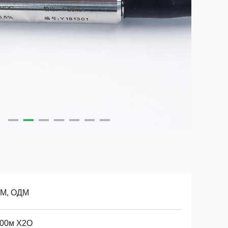
М, ОДМ
200м Х2О