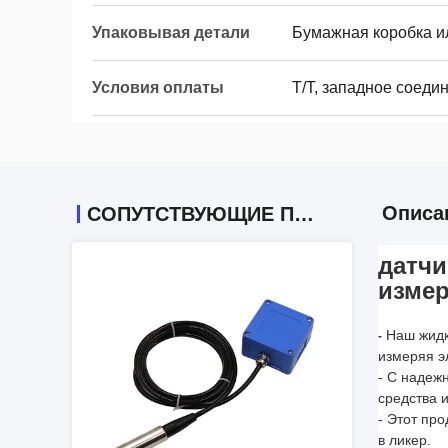
Упаковывая детали
Бумажная коробка ил
Условия оплаты
T/T, западное соеди
Описа
СОПУТСТВУЮЩИЕ ПРОДУКТЫ
датчи
изме
Наш жидк
-
измеряя э
-
С надежн
средства 
- Этот пр
в ликер.