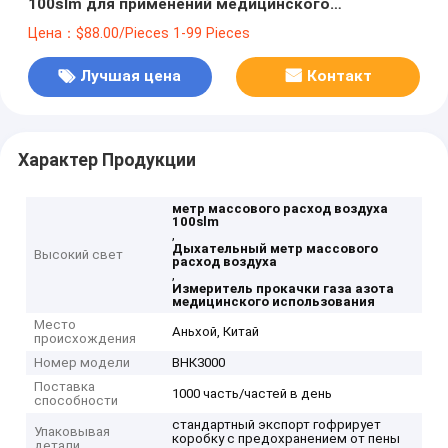
100slm для применений медицинского
использования дыхательных
Цена：$88.00/Pieces 1-99 Pieces
Лучшая цена
Контакт
Характер Продукции
метр массового расход воздуха
100slm
,
Дыхательный метр массового
Высокий свет
расход воздуха
,
Измеритель прокачки газа азота
медицинского использования
Место
Аньхой, Китай
происхождения
Номер модели
ВНК3000
Поставка
1000 часть/частей в день
способности
стандартный экспорт гофрирует
Упаковывая
коробку с предохранением от пены
детали