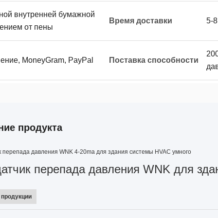
дной внутренней бумажной
Время доставки
5-
нением от пены
20
нение, MoneyGram, PayPal
Поставка способности
да
ние продукта
 перепада давления WNK 4-20ma для здания системы HVAC умного
атчик перепада давления WNK для зда
 продукции