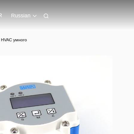
R
Russian
 HVAC умного