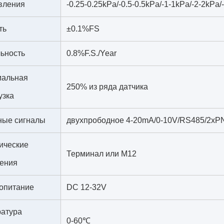
вления
-0.25-0.25kPa/-0.5-0.5kPa/-1-1kPa/-2-2kPa
ть
±0.1%FS
ьность
0.8%F.S./Year
мальная
250% из ряда датчика
узка
ные сигналы
двухпрободное 4-20mA/0-10V/RS485/2xP
ические
Терминал или M12
ения
опитание
DC 12-32V
атура
0-60℃