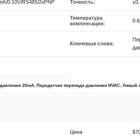
0mA/0-10V/RS485/2xPNP
Точность:
±0
Температура
0-
компенсации:
Пе
Ключевые слова:
да
,
,
 давления 20mA
Передатчик перепада давления HVAC
Умный с
Цена
$70