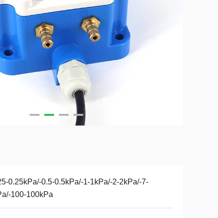
25-0.25kPa/-0.5-0.5kPa/-1-1kPa/-2-2kPa/-7-
Pa/-100-100kPa