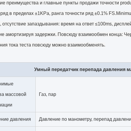
е преимущества и главные пункты продажи точности produ
ряд в пределах ±1KPa, ранга точности ряд ±0.1% FS.Minimu
, отсутствие запаздывания: время на ответ ≤100ms, диспл
ие амортизируя задержки. Повсюду взаимообмен конца: Че
ния тока теста повсюду можно взаимообменять.
Умный передатчик перепада давления м
нимые
ва массовой
Газ, пар
мации
ние давления
Давление по манометру, перепад давлен