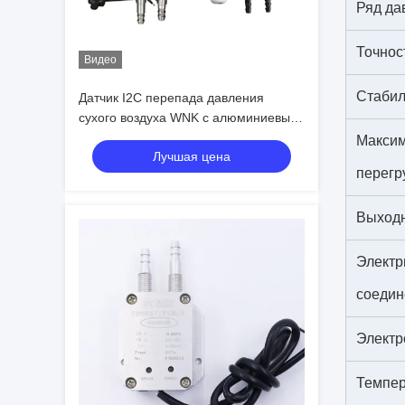
Ряд да
Точнос
Видео
Стабил
Датчик I2C перепада давления
сухого воздуха WNK с алюминиевым
снабжением жилищем для ветра
Макси
Лучшая цена
перегр
Выход
Электр
соедин
Электр
Темпер