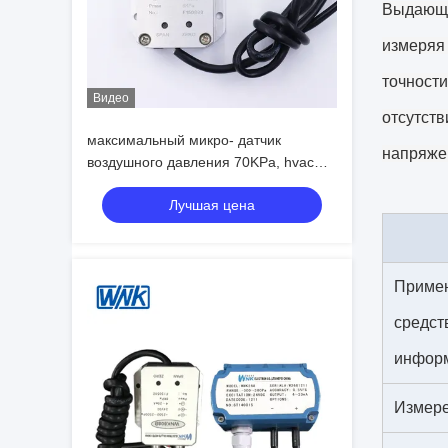
Выдающи
измеряя 
точности
Видео
отсутств
максимальный микро- датчик
напряже
воздушного давления 70KPa, hvac
датчика перепада давления WNK
Лучшая цена
Приме
средст
инфор
Измере