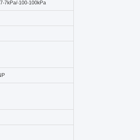
/-7-7kPa/-100-100kPa
NP