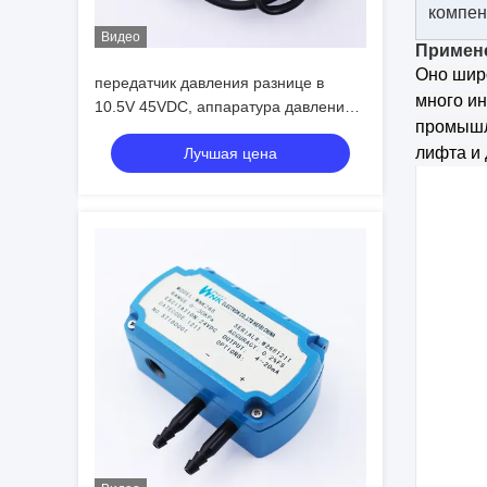
компен
Видео
Примен
Оно шир
передатчик давления разнице в
много ин
10.5V 45VDC, аппаратура давления
промышле
ветра OEM измеряя
лифта и
Лучшая цена