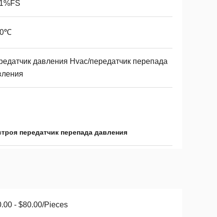
.1%FS
60℃
редатчик давления Hvac/передатчик перепада
вления
троя передатчик перепада давления
.00 - $80.00/Pieces