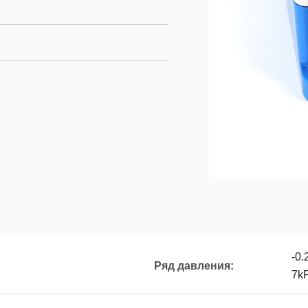
-0.
Ряд давления:
7k