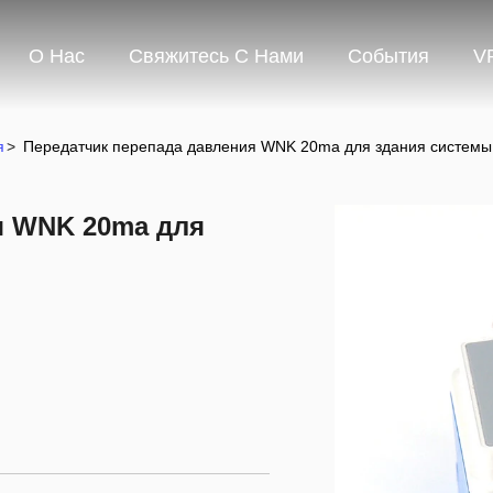
О Нас
Свяжитесь С Нами
События
V
я
>
Передатчик перепада давления WNK 20ma для здания системы
я WNK 20ma для