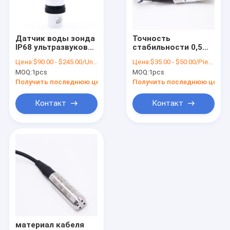
Экскурсия по заводу
Контроль качества
Датчик воды зонда
Точность
IP68 ультразвуковой
стабильности 0,5
Свяжитесь с нами
ровный
передатчика 304SS
Цена:
$90.00 - $245.00/Units
Цена:
$35.00 - $50.00/Pieces
интегрированный с
уровня дождевой
MOQ:
1pcs
MOQ:
1pcs
дисплеем LCD
воды
Новости
расквартировывая
Получить последнюю цену
Получить последнюю цену
высокая
Случаи
Контакт
Контакт
Запросите цитату
VR
Электронный датчик давления
Электронный датчик давления воды
материал кабеля