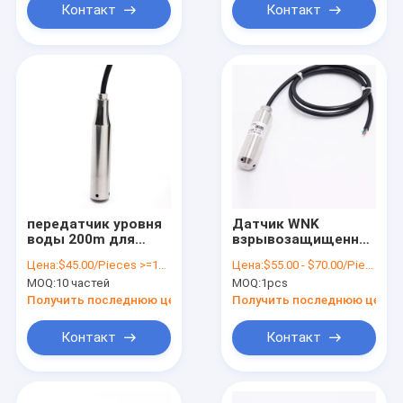
Контакт
Контакт
передатчик уровня
Датчик WNK
воды 200m для
взрывозащищенный
подводного
жидкостный
Цена:
$45.00/Pieces >=10 Pieces
Цена:
$55.00 - $70.00/Pieces
открытого
ровный 200 метров
MOQ:
10 частей
MOQ:
1pcs
измерения сосуда
с высокой
стабильностью
Получить последнюю цену
Получить последнюю цену
Контакт
Контакт