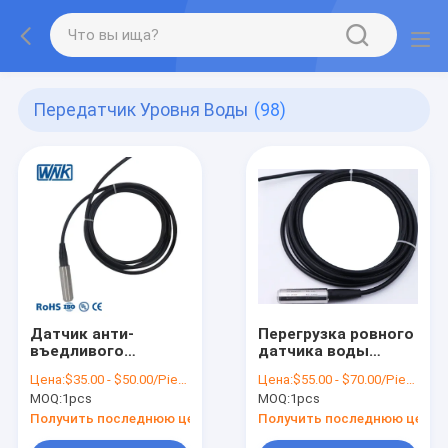
Передатчик Уровня Воды
(98)
Датчик анти-
Перегрузка ровного
въедливого
датчика воды
погружающийся
насоса
Цена:
$35.00 - $50.00/Pieces
Цена:
$55.00 - $70.00/Pieces
ровный для
погружающийся
MOQ:
1pcs
MOQ:
1pcs
измерять бассейна/
ODM 0.5-4.5V 150%
танка
раз
Получить последнюю цену
Получить последнюю цену