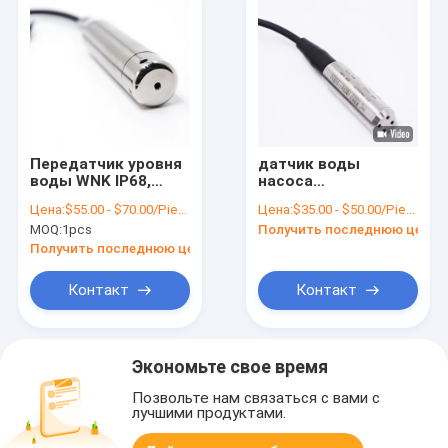
Передатчик уровня
датчик воды
воды WNK IP68,
насоса
падение в датчике
погружающийся
Цена:
$55.00 - $70.00/Pieces
Цена:
$35.00 - $50.00/Pieces
уровня жидкости
3.3V ровный для
MOQ:
1pcs
Получить последнюю цену
нержавеющей
выхода цифров I2C
стали
Получить последнюю цену
Контакт
Контакт
Экономьте свое время
Позвольте нам связаться с вами с
лучшими продуктами.