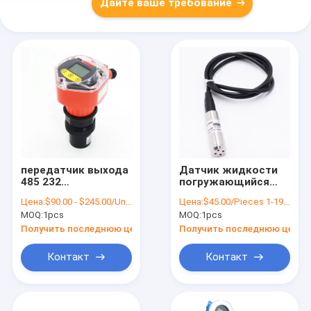
Дайте ваше требование
передатчик выхода
Датчик жидкости
485 232
погружающийся
ультразвуковой
передатчика уровня
Цена:
$90.00 - $245.00/Units
Цена:
$45.00/Pieces 1-19 Pieces
ровный для
воды нержавеющей
MOQ:
1pcs
MOQ:
1pcs
контроля
стали ровный
водосброса
Получить последнюю цену
Получить последнюю цену
Контакт
Контакт