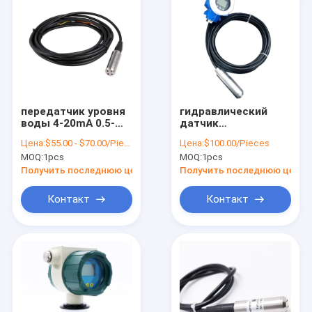
передатчик уровня
гидравлический
воды 4-20mA 0.5-
датчик
4.5v с
передатчика уровня
Цена:
$55.00 - $70.00/Pieces
Цена:
$100.00/Pieces
гидравлическим
воды 4-20ma с
MOQ:
1pcs
MOQ:
1pcs
ровным датчиком
дисплеем
RS485
Получить последнюю цену
Получить последнюю цену
Контакт
Контакт
Домой
Продукты
О нас